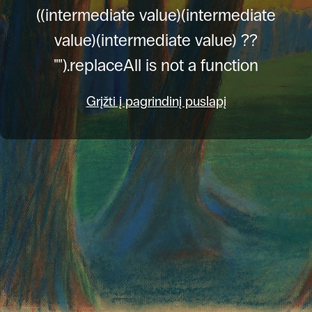
((intermediate value)(intermediate
value)(intermediate value) ??
"").replaceAll is not a function
Grįžti į pagrindinį puslapį