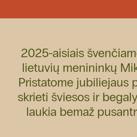
1
of
4
2025-aisiais švenčiame
lietuvių menininkų Mik
Pristatome jubiliejaus p
skrieti šviesos ir begal
laukia bemaž pusantro