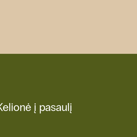
Kelionė į pasaulį
Kelionė į pasaulį