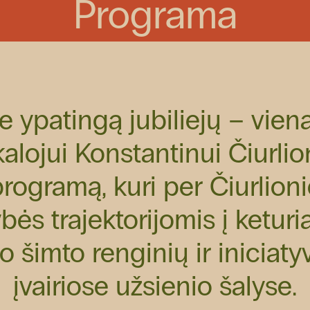
Programa
 ypatingą jubiliejų – vienam
alojui Konstantinui Čiurli
rogramą, kuri per Čiurlioni
ybės trajektorijomis į ketur
 šimto renginių ir iniciatyv
įvairiose užsienio šalyse.