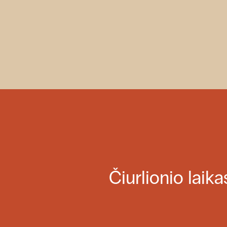
Čiurlionio laika
Čiurlionio laika