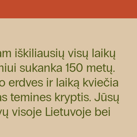
 iškiliausių visų laikų
oniui sukanka 150 metų.
o erdves ir laiką kviečia
ias temines kryptis. Jūsų
ų visoje Lietuvoje bei