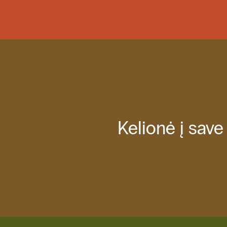
Kelionė į save
Kelionė į save