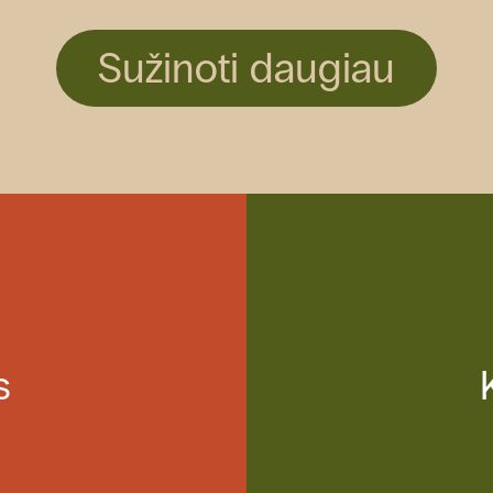
Sužinoti daugiau
s
s