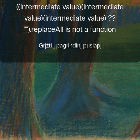
((intermediate value)(intermediate
value)(intermediate value) ??
"").replaceAll is not a function
Grįžti į pagrindinį puslapį