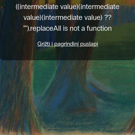
((intermediate value)(intermediate
value)(intermediate value) ??
"").replaceAll is not a function
Grįžti į pagrindinį puslapį