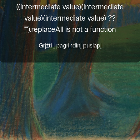
((intermediate value)(intermediate
value)(intermediate value) ??
"").replaceAll is not a function
Grįžti į pagrindinį puslapį