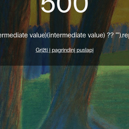
500
ermediate value)(intermediate value) ?? "").re
Grįžti į pagrindinį puslapį