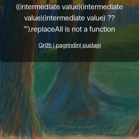
((intermediate value)(intermediate
value)(intermediate value) ??
"").replaceAll is not a function
Grįžti į pagrindinį puslapį