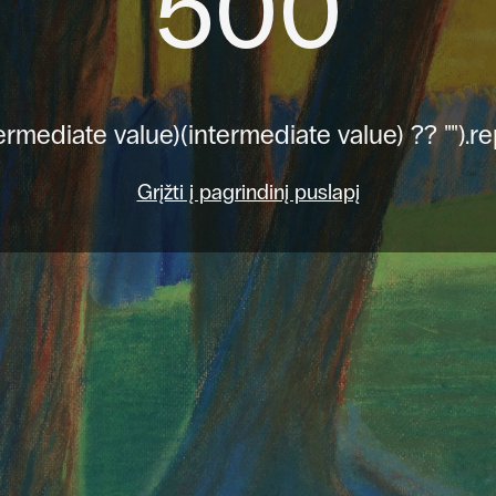
500
ermediate value)(intermediate value) ?? "").re
Grįžti į pagrindinį puslapį