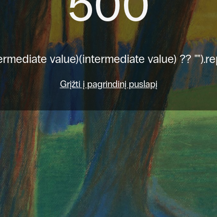
500
ermediate value)(intermediate value) ?? "").re
Grįžti į pagrindinį puslapį