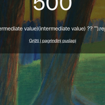
500
ermediate value)(intermediate value) ?? "").re
Grįžti į pagrindinį puslapį