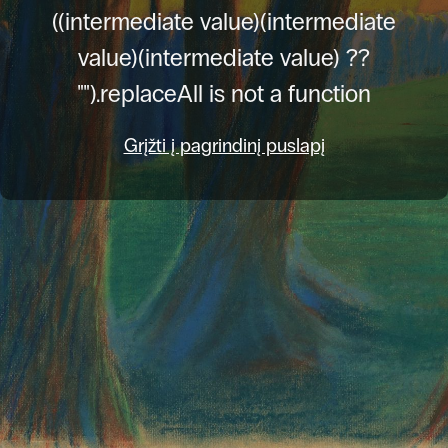
((intermediate value)(intermediate
value)(intermediate value) ??
"").replaceAll is not a function
Grįžti į pagrindinį puslapį