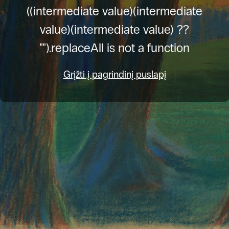
((intermediate value)(intermediate
value)(intermediate value) ??
"").replaceAll is not a function
Grįžti į pagrindinį puslapį